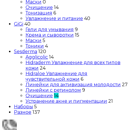
Маски
0
Очищение
14
Тонизация
6
Увлажнение и питание
40
GiGi
40
Гели для умывания
9
Крема и сыворотки
15
Маски
5
Тоники
4
Sesderma
120
Agglicolic
14
Hidraderm Увлажнение для всех типов
кожи
24
Hidraloe Увлажнение для
чувствительной кожи
6
Линейки для активизация молодости
27
Линейки с ретинолом
9
Очищение
14
Устранение акне и пигментации
21
Наборы
5
Разное
137