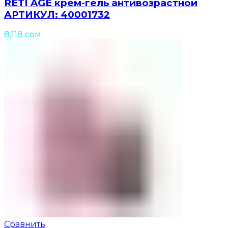
RETI AGE крем-гель антивозрастной
АРТИКУЛ: 40001732
8,118
сом
Сравнить