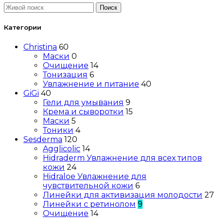
Поиск
Категории
Christina
60
Маски
0
Очищение
14
Тонизация
6
Увлажнение и питание
40
GiGi
40
Гели для умывания
9
Крема и сыворотки
15
Маски
5
Тоники
4
Sesderma
120
Agglicolic
14
Hidraderm Увлажнение для всех типов
кожи
24
Hidraloe Увлажнение для
чувствительной кожи
6
Линейки для активизация молодости
27
Линейки с ретинолом
9
Очищение
14