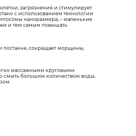
летки, загрязнения и стимулирует
отано с использованием технологии
ипосомы наноразмера, – маленькие
жи и тем самым повышать
и постакне, сокращает морщины,
 Мягко массажными круговыми
но смыть большим количеством воды.
ром.