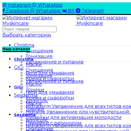
Instagram
WhatsApp
Facebook
WhatsApp
ВК
Telegram
Выбрать категорию
Christina
Наш каталог
Очищение
Тонизация
Christina
Увлажнение и питание
Маски
GiGi
Очищение
Гели для умывания
Тонизация
Крема и сыворотки
Увлажнение и питание
Маски
GiGi
Тоники
Гели для умывания
Sesderma
Крема и сыворотки
Agglicolic
Маски
Hidraderm Увлажнение для всех типов ко
Тоники
Hidraloe Увлажнение для чувствительной
Sesderma
Линейки для активизация молодости
Agglicolic
Линейки с ретинолом
Hidraderm Увлажнение для всех типов ко
Очищение