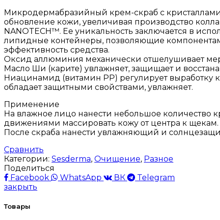
Микродермабразийный крем-скраб с кристаллами 
обновление кожи, увеличивая производство коллаг
NANOTECH™. Ее уникальность заключается в испо
липидные контейнеры, позволяющие компонентам 
эффективность средства.
Оксид аллюминия механически отшелушивает мерт
Масло Ши (карите) увлажняет, защищает и восстана
Ниацинамид (витамин PP) регулирует выработку ко
обладает защитными свойствами, увлажняет.
Применение
На влажное лицо нанести небольшое количество кр
движениями массировать кожу от центра к щекам.
После скраба нанести увлажняющий и солнцезащи
Сравнить
Категории:
Sesderma
,
Очищение
,
Разное
Поделиться
Facebook
WhatsApp
ВК
Telegram
закрыть
Товары