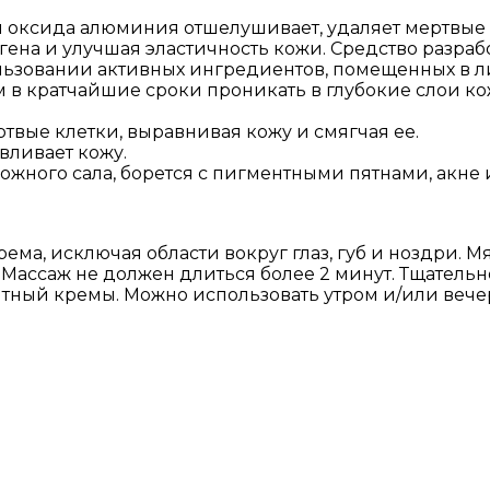
оксида алюминия отшелушивает, удаляет мертвые к
ена и улучшая эластичность кожи. Средство разраб
льзовании активных ингредиентов, помещенных в л
в кратчайшие сроки проникать в глубокие слои ко
вые клетки, выравнивая кожу и смягчая ее.
вливает кожу.
жного сала, борется с пигментными пятнами, акне 
ема, исключая области вокруг глаз, губ и ноздри.
 Массаж не должен длиться более 2 минут. Тщатель
тный кремы. Можно использовать утром и/или вече