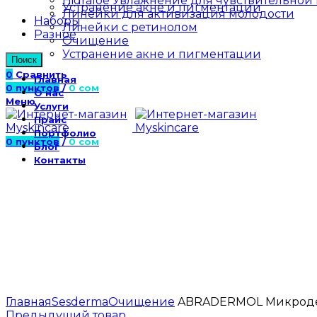
Hidraloe Увлажнение для чувствительной
Устранение акне и пигментации
Линейки для активизация молодости
Наборы
Линейки с ретинолом
Разное
Очищение
Устранение акне и пигментации
Поиск
0
Сравнить
Главная
0
пунктов
/
0
сом
О нас
Меню
Услуги
Прайс
Портфолио
0
пунктов
/
0
сом
Блог
Контакты
Увеличить
Главная
Sesderma
Очищение
ABRADERMOL Микродер
Предыдущий товар