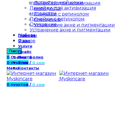
чувствительной кожи
Линейки для активизация
Линейки для активизация
молодости
молодости
Линейки с ретинолом
Линейки с ретинолом
Очищение
Очищение
Устранение акне и пигментации
Устранение акне и пигментации
Наборы
Главная
Разное
О нас
Услуги
Поиск
Прайс
0
Сравнить
Портфолио
0
пунктов
Блог
/
0
сом
Меню
Контакты
0
пунктов
/
0
сом